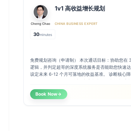
1v1 高收益增长规划
Cheng Chao
CHINA BUSINESS EXPERT
30
minutes
免费规划咨询（申请制） 本次通话目标：协助您在 3
逻辑，并判定超哥的深度系统服务是否能助您快速达成目标。 明确
设定未来 6-12 个月可落地的收益基准。 诊断核心障碍：精准定位阻碍你进入
TOP 1% 阶层的瓶颈。 适配方案判定：确定核心系统课程或会员体系是否适合你
的成长节奏。 &nbsp; 【核心教练课程】 本通
Book Now
→
通过系统学习拿到结果的学员 系统模块化学习的教练式课程，拒绝碎片化摸索。
一对一在线作业点评，大幅保证学习效果。 构建完整的策略和业务系统。 →
《决胜自由职业平台》：通过平台快速突破，成为 TOP 1%
收入迷你创业系统》：构建高潜力、高溢价的独立生意系统
程，查看所有产品 &nbsp; 【深度实战会员】 深度实战学习，直接获得超哥 1v1
在线指导。 开放 1000+ 内部实战案例资源，快速提升实力。 → 迷你创业精英会