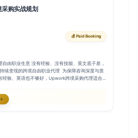
境采购实战规划
💰 Paid Booking
购代理自由职业生意 没有经验、没有技能、英文底子差，
为持续变现的跨境自由职业代理 为保障咨询深度与质
有经验、英语也不够好，Upwork跨境采购代理适合
没有经验、没有技能、对英语没有自信，如何突破障
时、获得持续收入的跨境采购代理？ 跨境采购代理是
→
对独特，非常有优势的新人起步机会。 如果你之前没
哥迷你创业指导的大量同学都是从没有经验开始的。
的沟通信心，那就有机会。 小锐就是从这样的没有经
件下，从零开始，一步步做到现在的。 在
单，意味着什么？ 成为一个35美金/小时的跨境采购代
-30个计费小时，月收入可以达到2-3万元人民币。