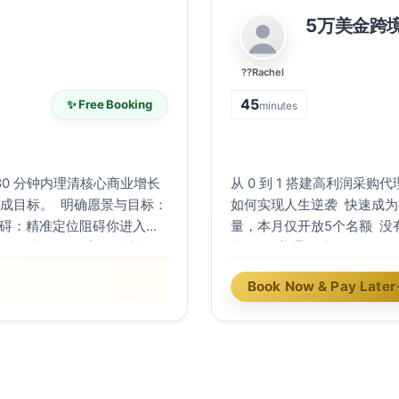
5万美金跨
??Rachel
45
✨ Free Booking
minutes
0 分钟内理清核心商业增长
从 0 到 1 搭建高利润采
愿景与目标：
如何实现人生逆袭 快速成
量，本月仅开放5个名额 没
我么？ 普通人从零开始，
话仅面向有明确投资预算、计划
碍，逐渐成长为35美金/小
Book Now & Pay Later
当下中国跨境自由职业者相
有贸易经验，没有问题，超
 高手 ¥29,500 → 《高
如果你对自己的英语有基本
 ¥29,500 → 其他课
验、英语也不够好的基础条
Upwork$35/hr持续拿
理，意味着当你一周拿到20